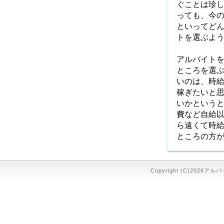
ぐことは珍
っても、今
といってど
トを選ぶよ
アルバイト
ところを選
いのは、時
稼ぎたいと
いかという
費など自給
ら遠くて時
ところの方
Copyright (C)2026アル